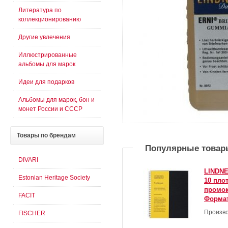
Литература по
коллекционированию
Другие увлечения
Иллюстрированные
альбомы для марок
Идеи для подарков
Альбомы для марок, бон и
монет России и СССР
Товары
по брендам
Популярные товар
DIVARI
LINDNE
Estonian Heritage Society
10 пло
промок
FACIT
Формат
Произво
FISCHER