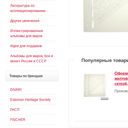
Литература по
коллекционированию
Другие увлечения
Иллюстрированные
альбомы для марок
Идеи для подарков
Альбомы для марок, бон и
Популярные товар
монет России и СССР
Оформи
Товары
по брендам
желтов
сеткой
DIVARI
Произво
Estonian Heritage Society
FACIT
FISCHER