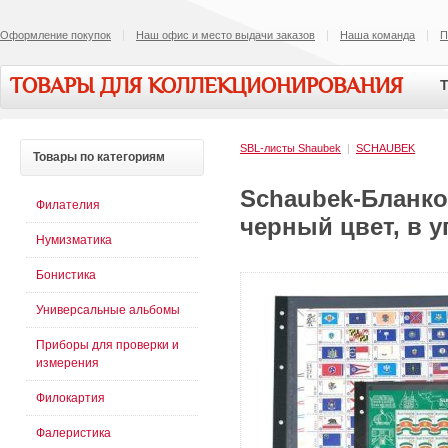
Оформление покупок
Наш офис и место выдачи заказов
Наша команда
П
ТОВАРЫ ДЛЯ КОЛЛЕКЦИОНИРОВАНИЯ
Т
SBL-листы Shaubek
|
SCHAUBEK
Товары
по категориям
Schaubek-Бланко
Филателия
черный цвет, в у
Нумизматика
Бонистика
Универсальные альбомы
Приборы для проверки и
измерения
Филокартия
Фалеристика