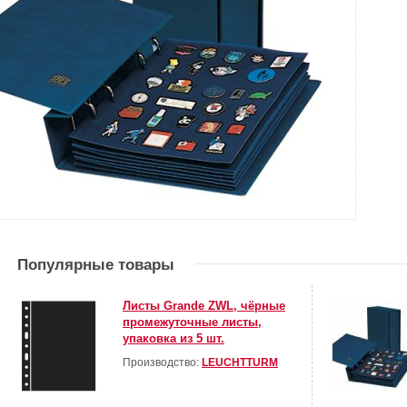
Популярные товары
Листы Grande ZWL, чёрные
промежуточные листы,
упаковка из 5 шт.
Производство:
LEUCHTTURM