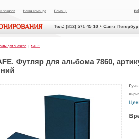
и заказов
Наша команда
Помощь
Во
ИОНИРОВАНИЯ
Тел.: (812) 571-45-10
Санкт-Петербург
омы для значков
|
SAFE
FE. Футляр для альбома 7860, артику
иний
Ручн
Фирм
Цен
Вр