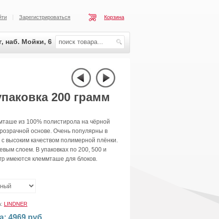
йти
Зарегистрироваться
Корзина
, наб. Мойки, 6
упаковка 200 грамм
мташе из 100% полистирола на чёрной
розрачной основе. Очень популярны в
 с высоким качеством полимерной плёнки.
евым слоем. В упаковках по 200, 500 и
гр имеются клеммташе для блоков.
:
а:
LINDNER
а: 4969 руб.