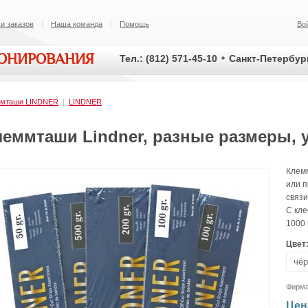
и заказов
Наша команда
Помощь
Во
ИОНИРОВАНИЯ
Тел.: (812) 571-45-10
Санкт-Петербург
ммташи LINDNER
|
LINDNER
леммташи Lindner, разные размеры, 
Клем
или п
связи
С кле
1000 
Цвет
Фирм
Цен