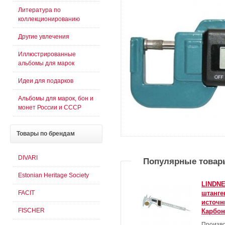
Литература по
коллекционированию
Другие увлечения
Иллюстрированные
альбомы для марок
Идеи для подарков
Альбомы для марок, бон и
монет России и СССР
Товары
по брендам
DIVARI
Популярные товар
Estonian Heritage Society
LINDN
FACIT
штанге
источн
FISCHER
Карбон
Произво