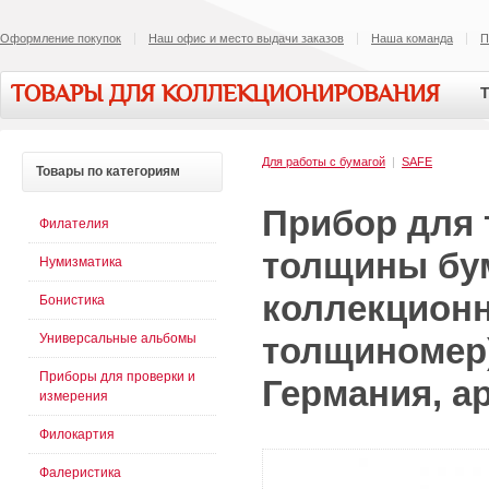
Оформление покупок
Наш офис и место выдачи заказов
Наша команда
П
ТОВАРЫ ДЛЯ КОЛЛЕКЦИОНИРОВАНИЯ
Т
Для работы с бумагой
|
SAFE
Товары
по категориям
Прибор для 
Филателия
толщины бум
Нумизматика
коллекцион
Бонистика
Универсальные альбомы
толщиномер
Приборы для проверки и
Германия, ар
измерения
Филокартия
Фалеристика