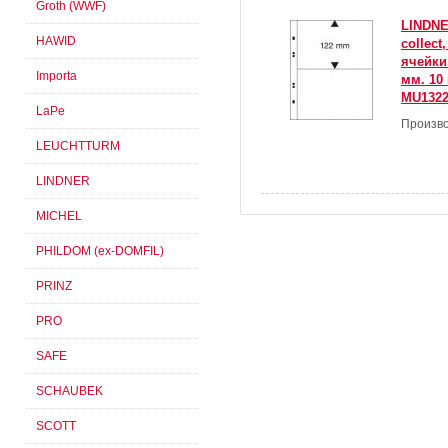
Groth (WWF)
LINDNE
HAWID
collect
ячейки
Importa
мм. 10 
MU132
LaPe
Произво
LEUCHTTURM
LINDNER
MICHEL
PHILDOM (ex-DOMFIL)
PRINZ
PRO
SAFE
SCHAUBEK
SCOTT