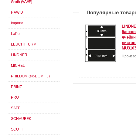
Groth (WWF)
Популярные товар
HAWID
Importa
LINDNE
банкнот
LaPe
ячейки 
листов 
LEUCHTTURM
MU310
LINDNER
Произво
MICHEL
PHILDOM (ex-DOMFIL)
PRINZ
PRO
SAFE
SCHAUBEK
SCOTT