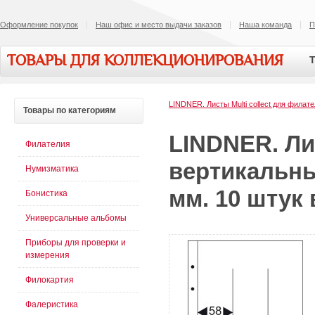
Оформление покупок
Наш офис и место выдачи заказов
Наша команда
П
ТОВАРЫ ДЛЯ КОЛЛЕКЦИОНИРОВАНИЯ
Т
LINDNER. Листы Multi collect для филат
Товары
по категориям
LINDNER. Лис
Филателия
вертикальны
Нумизматика
мм. 10 штук 
Бонистика
Универсальные альбомы
Приборы для проверки и
измерения
Филокартия
Фалеристика