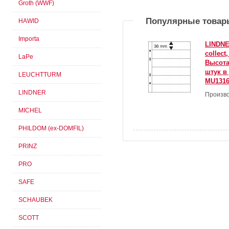
Groth (WWF)
Популярные товар
HAWID
Importa
LINDNE
collect
LaPe
Высота
штук в 
LEUCHTTURM
MU131
LINDNER
Произво
MICHEL
PHILDOM (ex-DOMFIL)
PRINZ
PRO
SAFE
SCHAUBEK
SCOTT