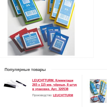
Популярные товары
LEUCHTTURM. Клеммташи
265 х 115 мм, чёрные, 8 штук
в упаковке. Арт. 320538
Производство:
LEUCHTTURM