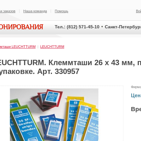
и заказов
Наша команда
Помощь
Во
ИОНИРОВАНИЯ
Тел.: (812) 571-45-10
Санкт-Петербург
ммташи LEUCHTTURM
|
LEUCHTTURM
EUCHTTURM. Клеммташи 26 х 43 мм, п
упаковке. Арт. 330957
Фирм
Цен
Вр