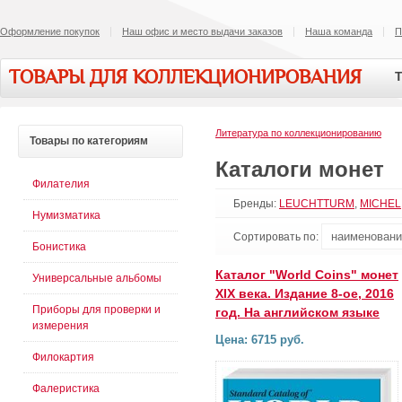
Оформление покупок
Наш офис и место выдачи заказов
Наша команда
П
ТОВАРЫ ДЛЯ КОЛЛЕКЦИОНИРОВАНИЯ
Т
Литература по коллекционированию
Товары
по категориям
Каталоги монет
Филателия
Бренды:
LEUCHTTURM
,
MICHEL
Нумизматика
Сортировать по:
Бонистика
Каталог "World Coins" монет
Универсальные альбомы
XIX века. Издание 8-ое, 2016
Приборы для проверки и
год. На английском языке
измерения
Цена: 6715 руб.
Филокартия
Фалеристика