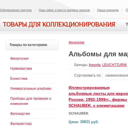
Оформление покупок
Наш офис и место выдачи заказов
Наша команда
П
ТОВАРЫ ДЛЯ КОЛЛЕКЦИОНИРОВАНИЯ
Т
Филателия
Товары
по категориям
Альбомы для ма
Филателия
Бренды:
Importa
,
LEUCHTTURM
,
Нумизматика
Сортировать по:
Бонистика
Иллюстрированные
Универсальные альбомы
альбомные листы для марок
Приборы для проверки и
России, 1992-1999гг., фирмы
измерения
SCHAUBEK, с клеммташами
SCHAUBEK
Филокартия
Цена: 30831 руб.
Фалеристика