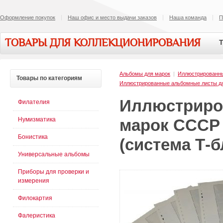
Оформление покупок
Наш офис и место выдачи заказов
Наша команда
П
ТОВАРЫ ДЛЯ КОЛЛЕКЦИОНИРОВАНИЯ
Т
Альбомы для марок
|
Иллюстрированн
Товары
по категориям
Иллюстрированные альбомные листы д
Иллюстриро
Филателия
Нумизматика
марок СССР 
Бонистика
(система Т-б
Универсальные альбомы
Приборы для проверки и
измерения
Филокартия
Фалеристика