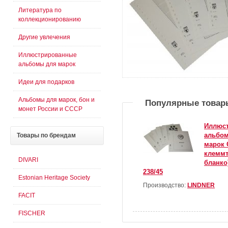
Литература по
коллекционированию
Другие увлечения
Иллюстрированные
альбомы для марок
Идеи для подарков
Альбомы для марок, бон и
Популярные товар
монет России и СССР
Иллюс
альбом
Товары
по брендам
марок С
клеммт
DIVARI
бланко)
238/45
Estonian Heritage Society
Производство:
LINDNER
FACIT
FISCHER