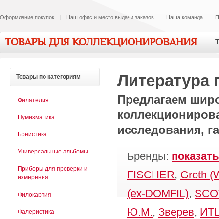
Оформление покупок
Наш офис и место выдачи заказов
Наша команда
П
ТОВАРЫ ДЛЯ КОЛЛЕКЦИОНИРОВАНИЯ
Т
Литература 
Товары
по категориям
Предлагаем широ
Филателия
коллекционирован
Нумизматика
исследования, г
Бонистика
Универсальные альбомы
Бренды:
показать
Приборы для проверки и
FISCHER
,
Groth 
измерения
(ex-DOMFIL)
,
SCO
Филокартия
Ю.М.
,
Зверев
,
ИТЦ
Фалеристика