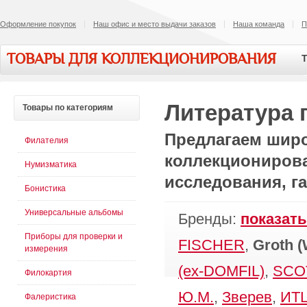
Оформление покупок
Наш офис и место выдачи заказов
Наша команда
П
ТОВАРЫ ДЛЯ КОЛЛЕКЦИОНИРОВАНИЯ
Т
Литература 
Товары
по категориям
Предлагаем широ
Филателия
коллекционирован
Нумизматика
исследования, г
Бонистика
Универсальные альбомы
Бренды:
показать
Приборы для проверки и
FISCHER
,
Groth 
измерения
(ex-DOMFIL)
,
SCO
Филокартия
Ю.М.
,
Зверев
,
ИТЦ
Фалеристика