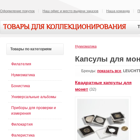
Оформление покупок
Наш офис и место выдачи заказов
Наша команда
П
ТОВАРЫ ДЛЯ КОЛЛЕКЦИОНИРОВАНИЯ
Т
Нумизматика
Товары
по категориям
Капсулы для мо
Филателия
Бренды:
показать все
,
LEUCHT
Нумизматика
Квадратные капсулы для
Бонистика
монет
(32)
Универсальные альбомы
Приборы для проверки и
измерения
Филокартия
Фалеристика