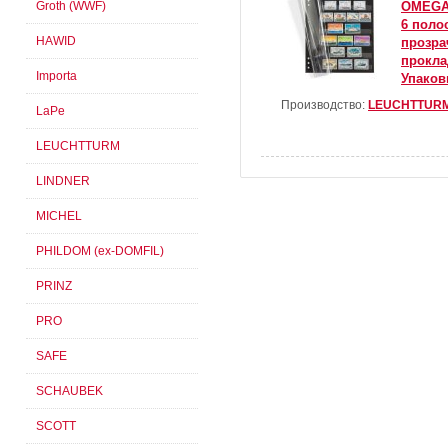
Groth (WWF)
OMEGA.
6 поло
HAWID
прозр
прокла
Importa
Упаков
Производство:
LEUCHTTUR
LaPe
LEUCHTTURM
LINDNER
MICHEL
PHILDOM (ex-DOMFIL)
PRINZ
PRO
SAFE
SCHAUBEK
SCOTT