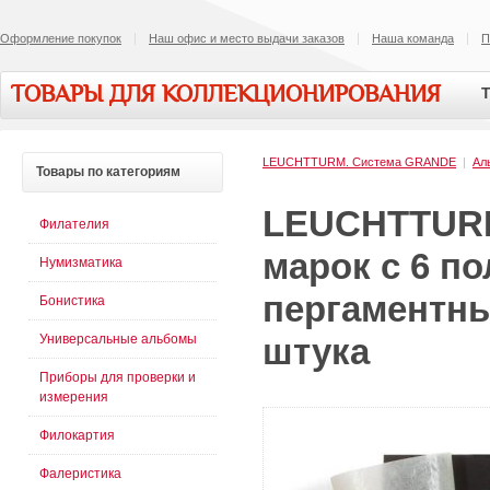
Оформление покупок
Наш офис и место выдачи заказов
Наша команда
П
ТОВАРЫ ДЛЯ КОЛЛЕКЦИОНИРОВАНИЯ
Т
LEUCHTTURM. Cистема GRANDE
|
Ал
Товары
по категориям
LEUCHTTURM
Филателия
марок с 6 п
Нумизматика
пергаментны
Бонистика
Универсальные альбомы
штука
Приборы для проверки и
измерения
Филокартия
Фалеристика