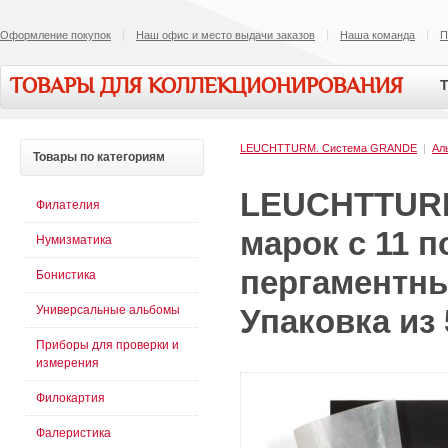
Оформление покупок
Наш офис и место выдачи заказов
Наша команда
П
ТОВАРЫ ДЛЯ КОЛЛЕКЦИОНИРОВАНИЯ
Т
LEUCHTTURM. Cистема GRANDE
|
Ал
Товары
по категориям
LEUCHTTURM
Филателия
марок с 11 
Нумизматика
пергаментн
Бонистика
Универсальные альбомы
Упаковка из
Приборы для проверки и
измерения
Филокартия
Фалеристика