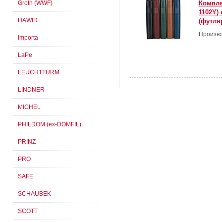
Groth (WWF)
Комплек
1102Y)
HAWID
(футляр
Произво
Importa
LaPe
LEUCHTTURM
LINDNER
MICHEL
PHILDOM (ex-DOMFIL)
PRINZ
PRO
SAFE
SCHAUBEK
SCOTT