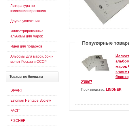
Литература по
коллекционированию
Другие увлечения
Иллюстрированные
альбомы для марок
Популярные товар
Идеи для подарков
Иллюс
Альбомы для марок, бон и
альбом
монет России и СССР
марок С
клеммт
Товары
по брендам
бланко)
238/67
Производство:
LINDNER
DIVARI
Estonian Heritage Society
FACIT
FISCHER