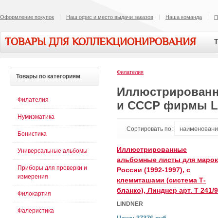
Оформление покупок
Наш офис и место выдачи заказов
Наша команда
П
ТОВАРЫ ДЛЯ КОЛЛЕКЦИОНИРОВАНИЯ
Т
Филателия
Товары
по категориям
Иллюстрированн
Филателия
и СССР фирмы 
Нумизматика
Сортировать по:
Бонистика
Иллюстрированные
Универсальные альбомы
альбомные листы для марок
Приборы для проверки и
России (1992-1997), с
измерения
клеммташами (система Т-
бланко), Линднер арт. Т 241/
Филокартия
LINDNER
Фалеристика