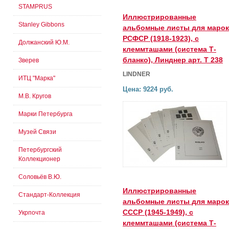
STAMPRUS
Иллюстрированные
Stanley Gibbons
альбомные листы для марок
РСФСР (1918-1923), с
Должанский Ю.М.
клеммташами (система Т-
бланко), Линднер арт. Т 238
Зверев
LINDNER
ИТЦ "Марка"
Цена: 9224 руб.
М.В. Кругов
Марки Петербурга
Музей Связи
Петербургский
Коллекционер
Соловьёв В.Ю.
Иллюстрированные
Стандарт-Коллекция
альбомные листы для марок
СССР (1945-1949), с
Укрпочта
клеммташами (система Т-