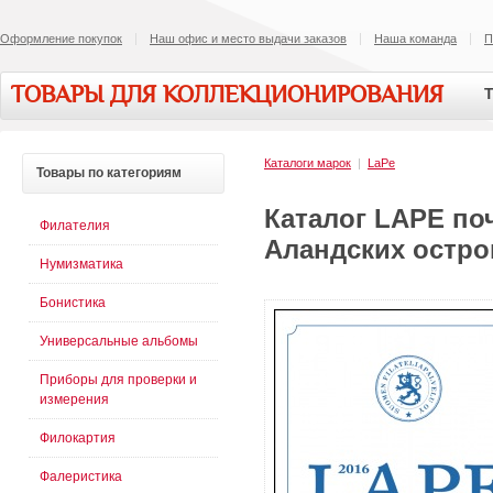
Оформление покупок
Наш офис и место выдачи заказов
Наша команда
П
ТОВАРЫ ДЛЯ КОЛЛЕКЦИОНИРОВАНИЯ
Т
Каталоги марок
|
LaPe
Товары
по категориям
Каталог LAPE по
Филателия
Аландских остров
Нумизматика
Бонистика
Универсальные альбомы
Приборы для проверки и
измерения
Филокартия
Фалеристика