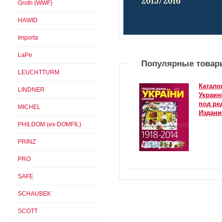
Groth (WWF)
HAWID
Importa
LaPe
Популярные товар
LEUCHTTURM
Катало
LINDNER
Украин
под ре
MICHEL
Издани
PHILDOM (ex-DOMFIL)
PRINZ
PRO
SAFE
SCHAUBEK
SCOTT