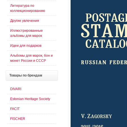
Литература по
коллекционированию
Другие увлечения
Иллюстрированные
альбомы для марок
Идеи для подарков
Альбомы для марок, бон и
монет России и СССР
Товары
по брендам
DIVARI
Estonian Heritage Society
FACIT
FISCHER