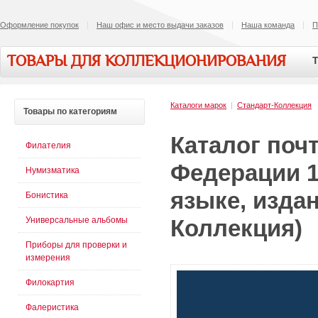
Оформление покупок
Наш офис и место выдачи заказов
Наша команда
П
ТОВАРЫ ДЛЯ КОЛЛЕКЦИОНИРОВАНИЯ
Т
Каталоги марок
|
Стандарт-Коллекция
Товары
по категориям
Каталог поч
Филателия
Федерации 1
Нумизматика
языке, издан
Бонистика
Универсальные альбомы
Коллекция)
Приборы для проверки и
измерения
Филокартия
Фалеристика