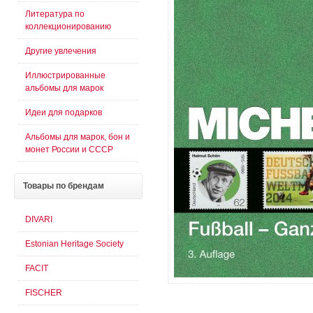
Литература по
коллекционированию
Другие увлечения
Иллюстрированные
альбомы для марок
Идеи для подарков
Альбомы для марок, бон и
монет России и СССР
Товары
по брендам
DIVARI
Estonian Heritage Society
FACIT
FISCHER