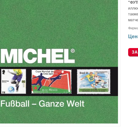
"ФУТ
иллюс
такж
матч
Фирм
Цен