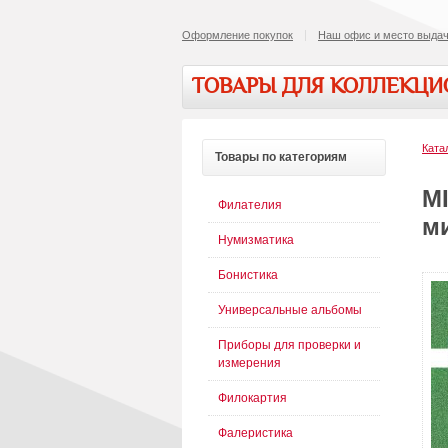
Оформление покупок
Наш офис и место выдач
ТОВАРЫ ДЛЯ КОЛЛЕКЦ
Ката
Товары
по категориям
M
Филателия
м
Нумизматика
Бонистика
Универсальные альбомы
Приборы для проверки и
измерения
Филокартия
Фалеристика