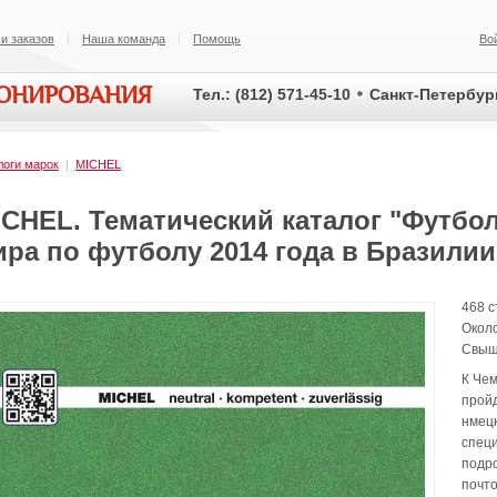
и заказов
Наша команда
Помощь
Во
ИОНИРОВАНИЯ
Тел.: (812) 571-45-10
Санкт-Петербург
логи марок
|
MICHEL
ICHEL. Тематический каталог "Футбол
ира по футболу 2014 года в Бразилии
468 с
Около
Свыше
К Чем
пройд
нмец
специ
подро
почто