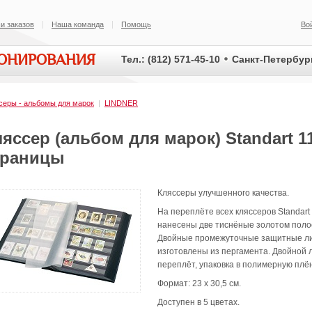
и заказов
Наша команда
Помощь
Во
ИОНИРОВАНИЯ
Тел.: (812) 571-45-10
Санкт-Петербург
серы - альбомы для марок
|
LINDNER
яссер (альбом для марок) Standart 1
траницы
Кляссеры улучшенного качества.
На переплёте всех кляссеров Standart
нанесены две тиснёные золотом поло
Двойные промежуточные защитные л
изготовлены из пергамента. Двойной 
переплёт, упаковка в полимерную плён
Формат: 23 х 30,5 см.
Доступен в 5 цветах.