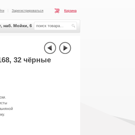
йти
Зарегистрироваться
Корзина
, наб. Мойки, 6
168, 32 чёрные
ски.
исты
льняной
ку.