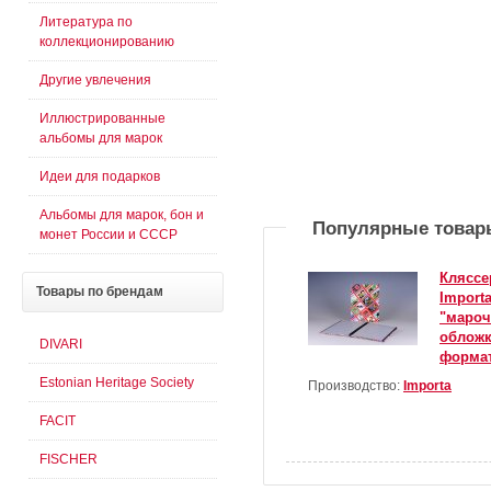
Литература по
коллекционированию
Другие увлечения
Иллюстрированные
альбомы для марок
Идеи для подарков
Альбомы для марок, бон и
Популярные товар
монет России и СССР
Кляссе
Товары
по брендам
Importa
"мароч
обложк
DIVARI
формат
Estonian Heritage Society
Производство:
Importa
FACIT
FISCHER