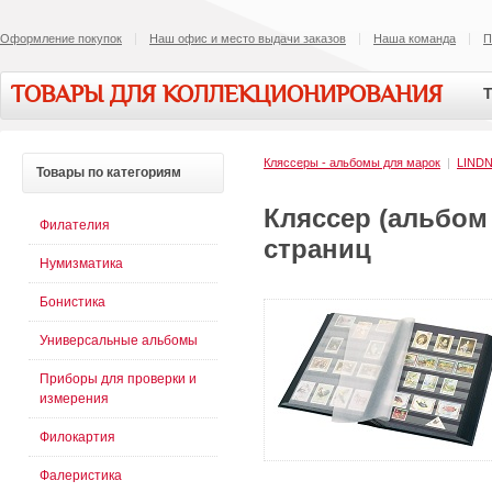
Оформление покупок
Наш офис и место выдачи заказов
Наша команда
П
ТОВАРЫ ДЛЯ КОЛЛЕКЦИОНИРОВАНИЯ
Т
Кляссеры - альбомы для марок
|
LIND
Товары
по категориям
Кляссер (альбом 
Филателия
страниц
Нумизматика
Бонистика
Универсальные альбомы
Приборы для проверки и
измерения
Филокартия
Фалеристика