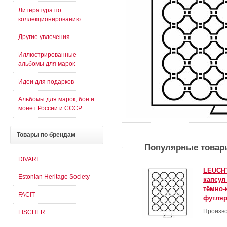
Литература по
коллекционированию
Другие увлечения
Иллюстрированные
альбомы для марок
Идеи для подарков
Альбомы для марок, бон и
монет России и СССР
Товары
по брендам
Популярные товар
DIVARI
LEUCHT
Estonian Heritage Society
капсул
тёмно-
FACIT
футляр
Произво
FISCHER