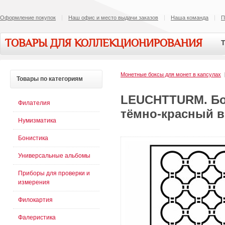
Оформление покупок
Наш офис и место выдачи заказов
Наша команда
П
ТОВАРЫ ДЛЯ КОЛЛЕКЦИОНИРОВАНИЯ
Т
Монетные боксы для монет в капсулах
Товары
по категориям
LEUCHTTURM. Бок
Филателия
тёмно-красный в
Нумизматика
Бонистика
Универсальные альбомы
Приборы для проверки и
измерения
Филокартия
Фалеристика