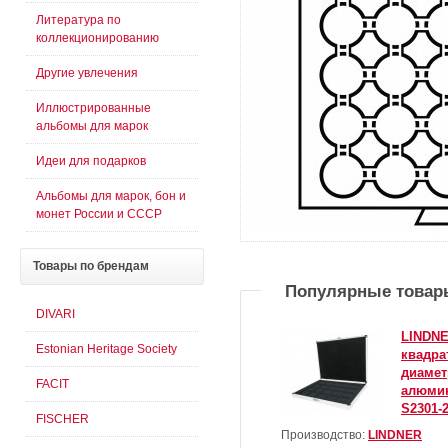
Литература по
коллекционированию
Другие увлечения
Иллюстрированные
альбомы для марок
Идеи для подарков
Альбомы для марок, бон и
монет России и СССР
Товары
по брендам
Популярные товар
DIVARI
LINDNE
Estonian Heritage Society
квадра
диамет
FACIT
алюмин
S2301-
FISCHER
Производство:
LINDNER