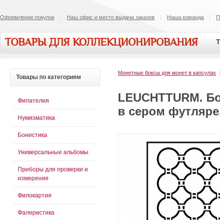
Оформление покупок
Наш офис и место выдачи заказов
Наша команда
П
ТОВАРЫ ДЛЯ КОЛЛЕКЦИОНИРОВАНИЯ
Т
Монетные боксы для монет в капсулах
Товары
по категориям
LEUCHTTURM. Бок
Филателия
в сером футляре.
Нумизматика
Бонистика
Универсальные альбомы
Приборы для проверки и
измерения
Филокартия
Фалеристика