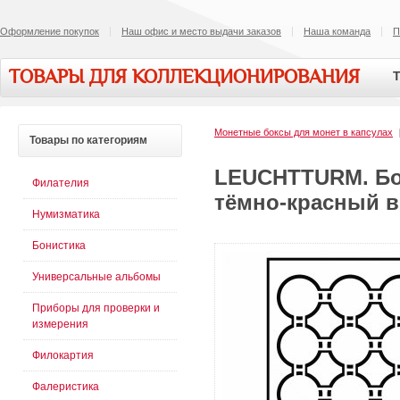
Оформление покупок
Наш офис и место выдачи заказов
Наша команда
П
ТОВАРЫ ДЛЯ КОЛЛЕКЦИОНИРОВАНИЯ
Т
Монетные боксы для монет в капсулах
Товары
по категориям
LEUCHTTURM. Бок
Филателия
тёмно-красный в
Нумизматика
Бонистика
Универсальные альбомы
Приборы для проверки и
измерения
Филокартия
Фалеристика