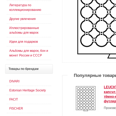
Литература по
коллекционированию
Другие увлечения
Иллюстрированные
альбомы для марок
Идеи для подарков
Альбомы для марок, бон и
монет России и СССР
Товары
по брендам
Популярные товар
DIVARI
LEUCHT
Estonian Heritage Society
капсул
тёмно-
FACIT
футляр
Произво
FISCHER