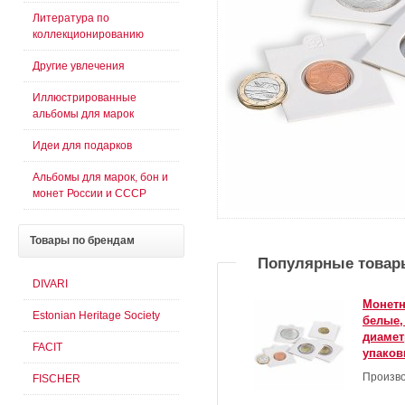
Литература по
коллекционированию
Другие увлечения
Иллюстрированные
альбомы для марок
Идеи для подарков
Альбомы для марок, бон и
монет России и СССР
Товары
по брендам
Популярные товар
DIVARI
Монетн
Estonian Heritage Society
белые,
диамет
FACIT
упаковк
Произво
FISCHER