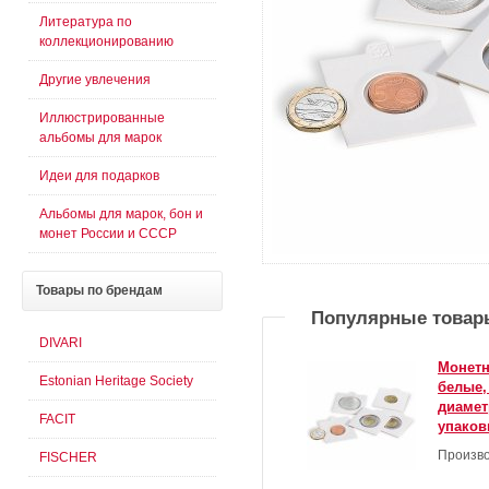
Литература по
коллекционированию
Другие увлечения
Иллюстрированные
альбомы для марок
Идеи для подарков
Альбомы для марок, бон и
монет России и СССР
Товары
по брендам
Популярные товар
DIVARI
Монетн
Estonian Heritage Society
белые,
диамет
FACIT
упаковк
Произво
FISCHER