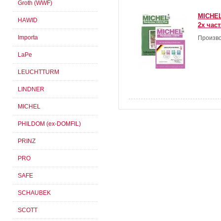
Groth (WWF)
MICHEL
HAWID
2х час
Importa
Произво
LaPe
LEUCHTTURM
LINDNER
MICHEL
PHILDOM (ex-DOMFIL)
PRINZ
PRO
SAFE
SCHAUBEK
SCOTT