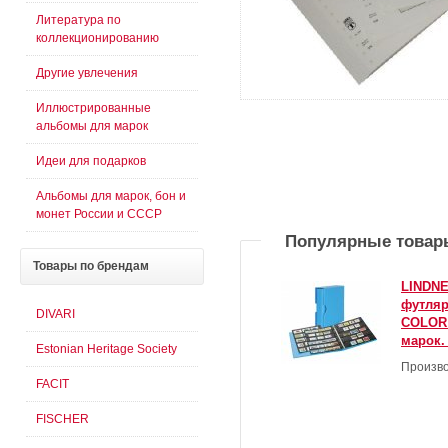
Литература по
коллекционированию
Другие увлечения
Иллюстрированные
альбомы для марок
Идеи для подарков
Альбомы для марок, бон и
монет России и СССР
Популярные товар
Товары
по брендам
LINDNE
футля
DIVARI
COLOR 
марок.
Estonian Heritage Society
Произво
FACIT
FISCHER