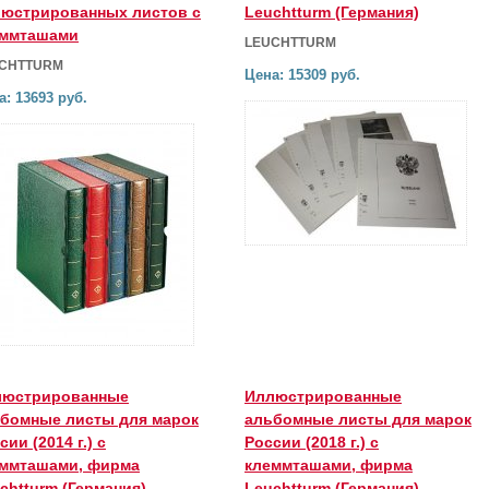
юстрированных листов с
Leuchtturm (Германия)
еммташами
LEUCHTTURM
CHTTURM
Цена: 15309 руб.
а: 13693 руб.
люстрированные
Иллюстрированные
бомные листы для марок
альбомные листы для марок
сии (2014 г.) с
России (2018 г.) с
ммташами, фирма
клеммташами, фирма
chtturm (Германия)
Leuchtturm (Германия)