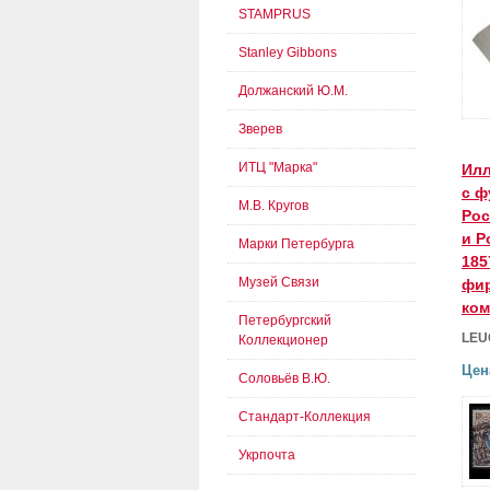
STAMPRUS
Stanley Gibbons
Должанский Ю.М.
Зверев
ИТЦ "Марка"
Ил
с ф
М.В. Кругов
Рос
и Р
Марки Петербурга
185
Музей Связи
фир
ком
Петербургский
LEU
Коллекционер
Цен
Соловьёв В.Ю.
Стандарт-Коллекция
Укрпочта