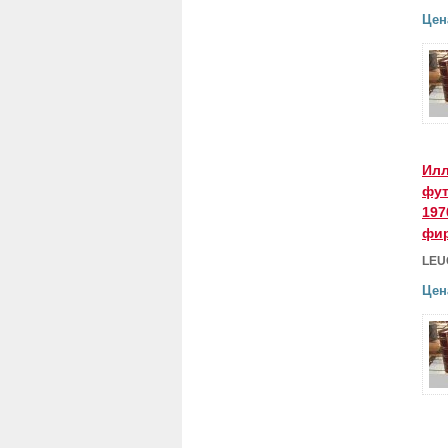
Цен
Илл
фут
197
фир
LEU
Цен