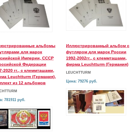
люстрированные альбомы
Иллюстрированный альбом с
утлярами для марок
футляром для марок России
сиийской Империи, СССР
1992-2002гг., с клеммташами,
оссийской Федерации
фирма Leuchtturm (Германия)
7-2020 гг., с клеммташами,
LEUCHTTURM
ма Leuchtturm (Германия),
Цена: 79276 руб.
плект из 12 альбомов
CHTTURM
а: 781911 руб.