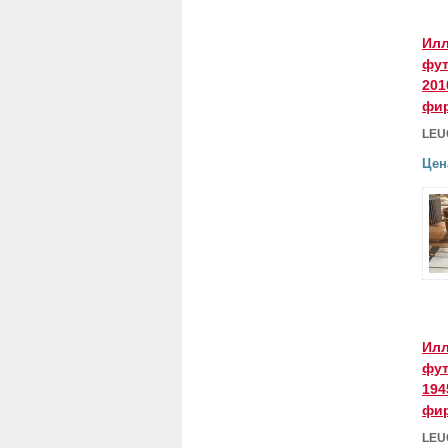
Илл
фут
201
фир
LEU
Цен
Илл
фут
194
фир
LEU