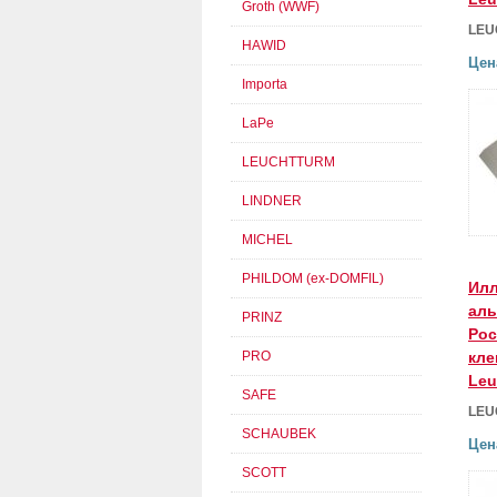
Groth (WWF)
LEU
HAWID
Цен
Importa
LaPe
LEUCHTTURM
LINDNER
MICHEL
PHILDOM (ex-DOMFIL)
Ил
аль
PRINZ
Рос
PRO
кле
Leu
SAFE
LEU
SCHAUBEK
Цен
SCOTT