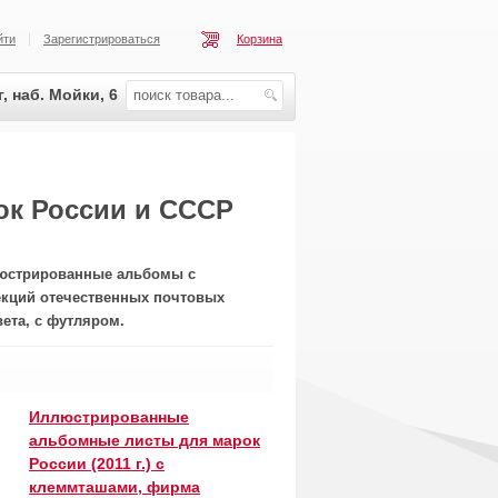
йти
Зарегистрироваться
Корзина
, наб. Мойки, 6
к России и СССР
люстрированные альбомы с
кций отечественных почтовых
ета, с футляром.
Иллюстрированные
альбомные листы для марок
России (2011 г.) с
клеммташами, фирма