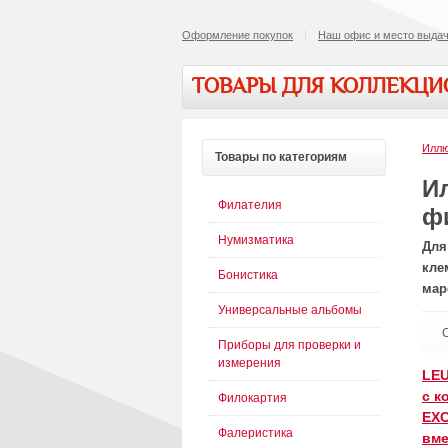
Оформление покупок
Наш офис и место выдач
ТОВАРЫ ДЛЯ КОЛЛЕКЦ
Иллю
Товары
по категориям
И
Филателия
ф
Нумизматика
Для
кле
Бонистика
мар
Универсальные альбомы
Приборы для проверки и
измерения
LEU
с к
Филокартия
EXC
Фалеристика
вме