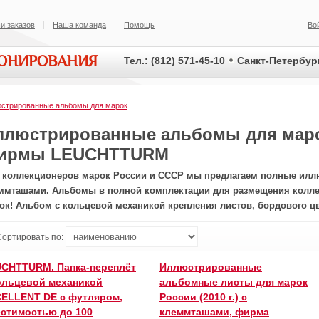
и заказов
Наша команда
Помощь
Во
ИОНИРОВАНИЯ
Тел.: (812) 571-45-10
Санкт-Петербург
стрированные альбомы для марок
ллюстрированные альбомы для маро
ирмы LEUCHTTURM
 коллекционеров марок России и СССР мы предлагаем полные ил
ммташами. Альбомы в полной комплектации для размещения колле
ок! Альбом с кольцевой механикой крепления листов, бордового цв
Сортировать по:
CHTTURM. Папка-переплёт
Иллюстрированные
ольцевой механикой
альбомные листы для марок
ELLENT DE с футляром,
России (2010 г.) с
стимостью до 100
клеммташами, фирма