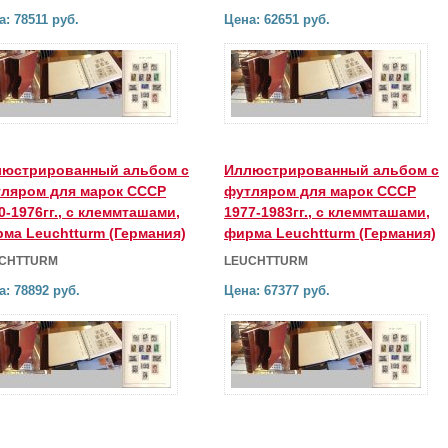
а: 78511 руб.
Цена: 62651 руб.
юстрированный альбом с
Иллюстрированный альбом с
ляром для марок СССР
футляром для марок СССР
0-1976гг., с клеммташами,
1977-1983гг., с клеммташами,
ма Leuchtturm (Германия)
фирма Leuchtturm (Германия)
CHTTURM
LEUCHTTURM
а: 78892 руб.
Цена: 67377 руб.