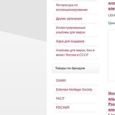
илл
Литература по
кл
коллекционированию
LEU
Другие увлечения
Цен
Иллюстрированные
альбомы для марок
Идеи для подарков
Альбомы для марок, бон и
монет России и СССР
Товары
по брендам
DIVARI
Estonian Heritage Society
Ил
аль
FACIT
Рос
FISCHER
кле
Leu