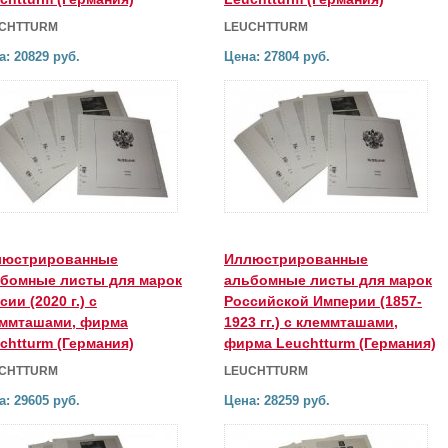
CHTTURM
LEUCHTTURM
а: 20829 руб.
Цена: 27804 руб.
люстрированные
Иллюстрированные
бомные листы для марок
альбомные листы для марок
сии (2020 г.) с
Российской Империи (1857-
ммташами, фирма
1923 гг.) с клеммташами,
chtturm (Германия)
фирма Leuchtturm (Германия)
CHTTURM
LEUCHTTURM
а: 29605 руб.
Цена: 28259 руб.