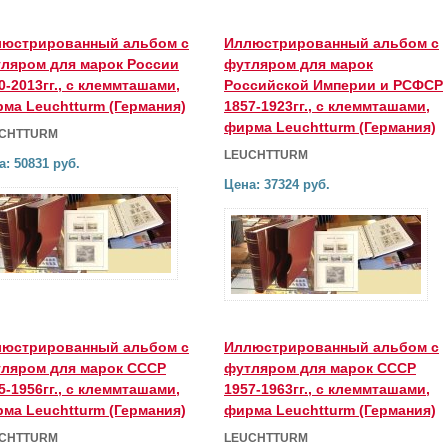
юстрированный альбом с
Иллюстрированный альбом с
ляром для марок России
футляром для марок
0-2013гг., с клеммташами,
Российской Империи и РСФСР
ма Leuchtturm (Германия)
1857-1923гг., с клеммташами,
фирма Leuchtturm (Германия)
CHTTURM
LEUCHTTURM
а: 50831 руб.
Цена: 37324 руб.
юстрированный альбом с
Иллюстрированный альбом с
ляром для марок СССР
футляром для марок СССР
5-1956гг., с клеммташами,
1957-1963гг., с клеммташами,
ма Leuchtturm (Германия)
фирма Leuchtturm (Германия)
CHTTURM
LEUCHTTURM