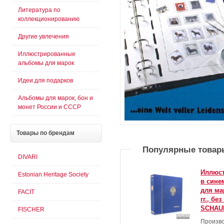
Литература по
коллекционированию
Другие увлечения
Иллюстрированные
альбомы для марок
Идеи для подарков
Альбомы для марок, бон и
монет России и СССР
Товары
по брендам
Популярные товар
DIVARI
Иллюс
Estonian Heritage Society
в сине
для ма
FACIT
гг., б
SCHAU
FISCHER
Произво