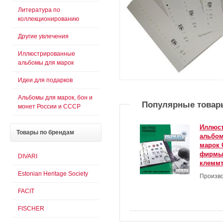
Литература по
коллекционированию
Другие увлечения
Иллюстрированные
альбомы для марок
Идеи для подарков
Альбомы для марок, бон и
Популярные товар
монет России и СССР
Иллюс
Товары
по брендам
альбом
марок С
фирмы
DIVARI
клемм
Estonian Heritage Society
Произво
FACIT
FISCHER