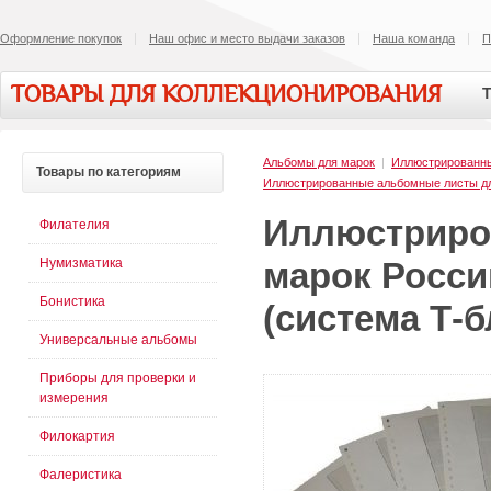
Оформление покупок
Наш офис и место выдачи заказов
Наша команда
П
ТОВАРЫ ДЛЯ КОЛЛЕКЦИОНИРОВАНИЯ
Т
Альбомы для марок
|
Иллюстрированн
Товары
по категориям
Иллюстрированные альбомные листы д
Иллюстриро
Филателия
Нумизматика
марок Росси
Бонистика
(система Т-б
Универсальные альбомы
Приборы для проверки и
измерения
Филокартия
Фалеристика