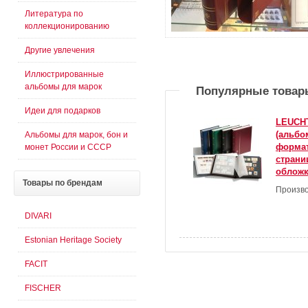
Литература по
коллекционированию
Другие увлечения
Иллюстрированные
альбомы для марок
Популярные товар
Идеи для подарков
LEUCH
(альбо
Альбомы для марок, бон и
формат
монет России и СССР
страни
облож
Товары
по брендам
Произво
DIVARI
Estonian Heritage Society
FACIT
FISCHER