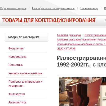
Оформление покупок
Наш офис и место выдачи заказов
Наша команда
П
ТОВАРЫ ДЛЯ КОЛЛЕКЦИОНИРОВАНИЯ
Т
Альбомы для марок
|
Иллюстрированн
Товары
по категориям
Альбомы для марок, бон и монет Росси
Иллюстрированные альбомные листы 
Филателия
LEUCHTTURM
Иллюстрированн
Нумизматика
1992-2002гг., с 
Бонистика
Универсальные альбомы
Приборы для проверки и
измерения
Филокартия
Фалеристика