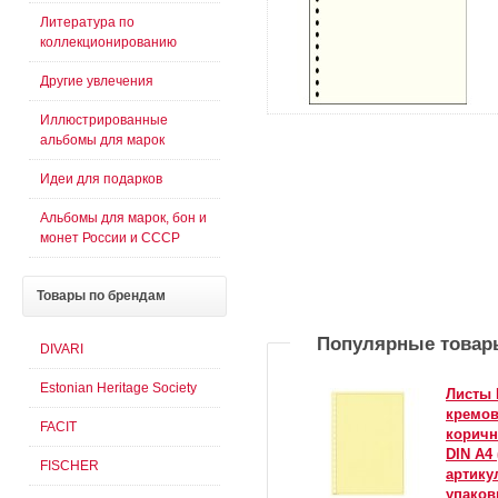
Литература по
коллекционированию
Другие увлечения
Иллюстрированные
альбомы для марок
Идеи для подарков
Альбомы для марок, бон и
монет России и СССР
Товары
по брендам
Популярные товар
DIVARI
Estonian Heritage Society
Листы 
кремов
FACIT
коричн
DIN A4 
FISCHER
артикул
упаков