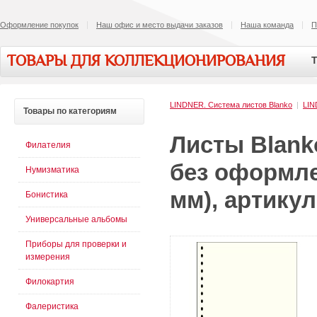
Оформление покупок
Наш офис и место выдачи заказов
Наша команда
П
ТОВАРЫ ДЛЯ КОЛЛЕКЦИОНИРОВАНИЯ
Т
LINDNER. Система листов Blanko
|
LI
Товары
по категориям
Листы Blank
Филателия
без оформле
Нумизматика
мм), артикул
Бонистика
Универсальные альбомы
Приборы для проверки и
измерения
Филокартия
Фалеристика