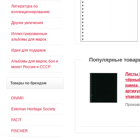
Литература по
коллекционированию
Другие увлечения
Иллюстрированные
альбомы для марок
Идеи для подарков
Популярные товар
Альбомы для марок, бон и
монет России и СССР
Листы 
чёрный
Товары
по брендам
рамка,
артикул
упаков
DIVARI
Произво
Estonian Heritage Society
FACIT
FISCHER