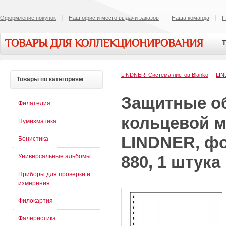
Оформление покупок
Наш офис и место выдачи заказов
Наша команда
П
ТОВАРЫ ДЛЯ КОЛЛЕКЦИОНИРОВАНИЯ
Т
LINDNER. Система листов Blanko
|
LI
Товары
по категориям
Защитные об
Филателия
кольцевой м
Нумизматика
LINDNER, фо
Бонистика
Универсальные альбомы
880, 1 штука
Приборы для проверки и
измерения
Филокартия
Фалеристика