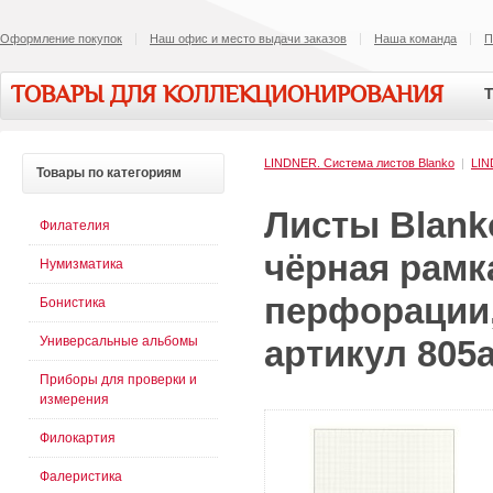
Оформление покупок
Наш офис и место выдачи заказов
Наша команда
П
ТОВАРЫ ДЛЯ КОЛЛЕКЦИОНИРОВАНИЯ
Т
LINDNER. Система листов Blanko
|
LI
Товары
по категориям
Листы Blank
Филателия
чёрная рамка
Нумизматика
перфорации, 
Бонистика
Универсальные альбомы
артикул 805a
Приборы для проверки и
измерения
Филокартия
Фалеристика