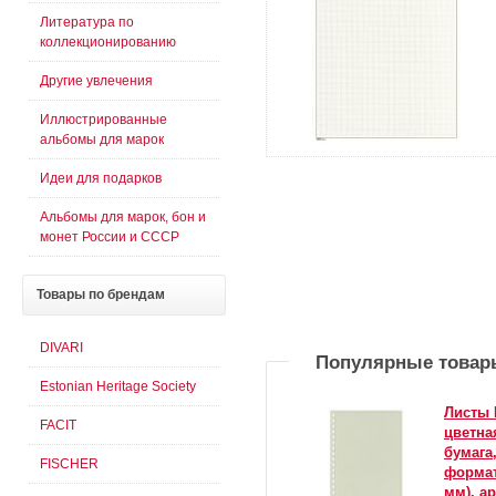
Литература по
коллекционированию
Другие увлечения
Иллюстрированные
альбомы для марок
Идеи для подарков
Альбомы для марок, бон и
монет России и СССР
Товары
по брендам
DIVARI
Популярные товар
Estonian Heritage Society
Листы 
FACIT
цветна
бумага
FISCHER
формат 
мм), ар