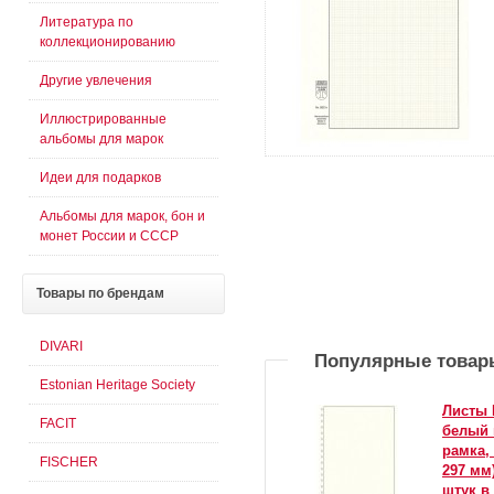
Литература по
коллекционированию
Другие увлечения
Иллюстрированные
альбомы для марок
Идеи для подарков
Альбомы для марок, бон и
монет России и СССР
Товары
по брендам
DIVARI
Популярные товар
Estonian Heritage Society
Листы 
FACIT
белый 
рамка,
FISCHER
297 мм)
штук в