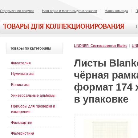
Оформление покупок
Наш офис и место выдачи заказов
Наша команда
П
ТОВАРЫ ДЛЯ КОЛЛЕКЦИОНИРОВАНИЯ
Т
LINDNER. Система листов Blanko
|
LI
Товары
по категориям
Листы Blank
Филателия
чёрная рамка
Нумизматика
формат 174 x
Бонистика
Универсальные альбомы
в упаковке
Приборы для проверки и
измерения
Филокартия
Фалеристика