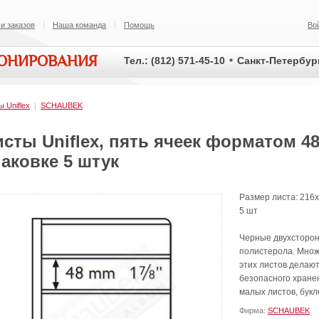
и заказов
Наша команда
Помощь
Во
ИОНИРОВАНИЯ
Тел.: (812) 571-45-10
Санкт-Петербург
ы Uniflex
|
SCHAUBEK
сты Uniflex, пять ячеек форматом 48
аковке 5 штук
Размер листа: 216x
5 шт
Черные двухсторон
полистерола. Множ
этих листов делаю
безопасного хранен
малых листов, букле
Фирма:
SCHAUBEK