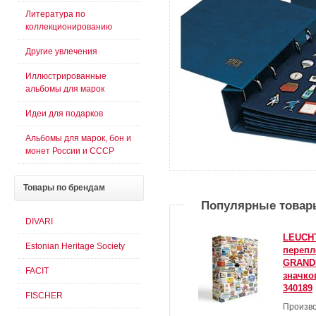
Литература по
коллекционированию
Другие увлечения
Иллюстрированные
альбомы для марок
Идеи для подарков
Альбомы для марок, бон и
монет России и СССР
Товары
по брендам
Популярные товар
DIVARI
LEUCHT
Estonian Heritage Society
перепл
GRANDE
FACIT
значко
340189
FISCHER
Произво