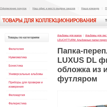
Оформление покупок
Наш офис и место выдачи заказов
Наша команда
П
ТОВАРЫ ДЛЯ КОЛЛЕКЦИОНИРОВАНИЯ
Т
Альбомы для марок
|
Альбомы для лис
Товары
по категориям
LEUCHTTURM. Альбомные папки-перепл
Папка-переп
Филателия
Нумизматика
LUXUS DL ф
Бонистика
обложка из 
Универсальные альбомы
футляром
Приборы для проверки и
измерения
Филокартия
Фалеристика