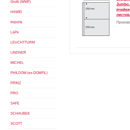
Groth (WWF)
Jumbo.
ячейки
HAWID
листов.
Importa
Произво
LaPe
LEUCHTTURM
LINDNER
MICHEL
PHILDOM (ex-DOMFIL)
PRINZ
PRO
SAFE
SCHAUBEK
SCOTT