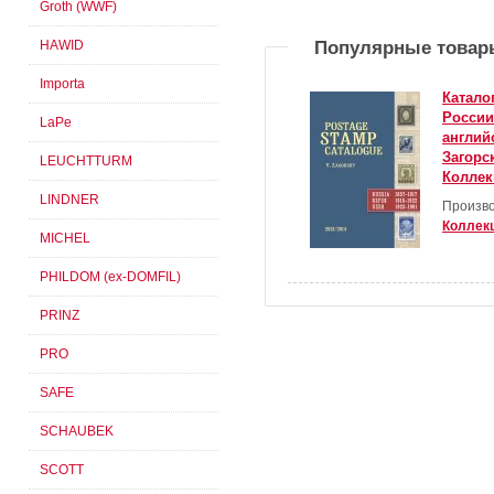
Groth (WWF)
HAWID
Популярные товар
Importa
Катало
России
LaPe
англий
Загорс
LEUCHTTURM
Коллек
LINDNER
Произво
Коллек
MICHEL
PHILDOM (ex-DOMFIL)
PRINZ
PRO
SAFE
SCHAUBEK
SCOTT