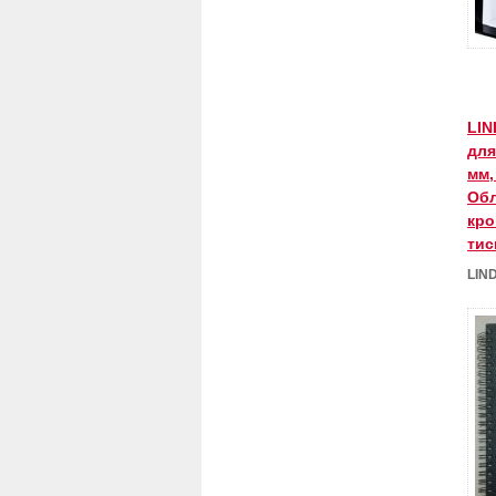
LIN
для
мм,
Обл
кро
тис
LIN