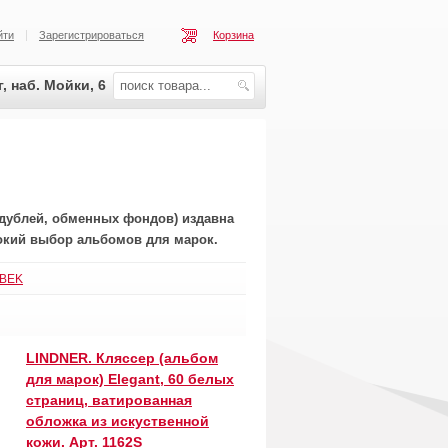
йти
Зарегистрироваться
Корзина
, наб. Мойки, 6
дублей, обменных фондов) издавна
окий выбор альбомов для марок.
BEK
LINDNER. Кляссер (альбом
для марок) Elegant, 60 белых
страниц, ватированная
обложка из искуственной
кожи. Арт. 1162S