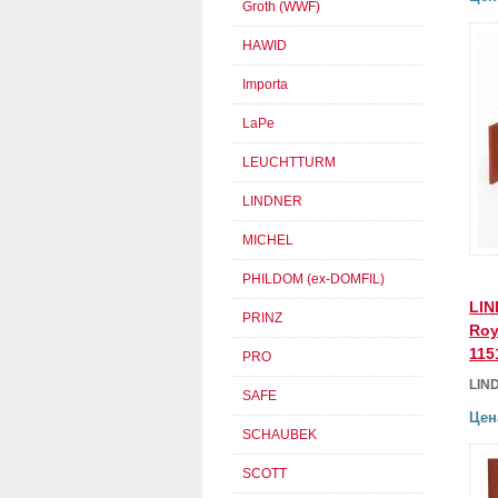
Groth (WWF)
HAWID
Importa
LaPe
LEUCHTTURM
LINDNER
MICHEL
PHILDOM (ex-DOMFIL)
LIN
PRINZ
Roy
115
PRO
LIN
SAFE
Цен
SCHAUBEK
SCOTT