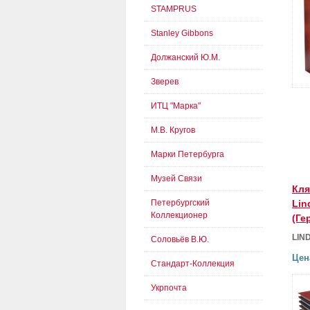
STAMPRUS
Stanley Gibbons
Должанский Ю.М.
Зверев
ИТЦ "Марка"
М.В. Кругов
Марки Петербурга
Музей Связи
Кля
Петербургский
Lin
Коллекционер
(Ге
LIN
Соловьёв В.Ю.
Цен
Стандарт-Коллекция
Укрпочта