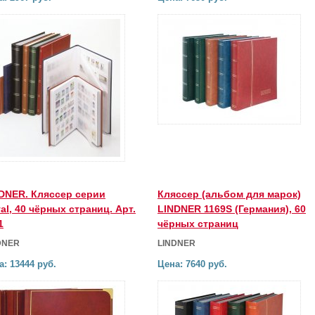
DNER. Кляссер серии
Кляссер (альбом для марок)
al, 40 чёрных страниц. Арт.
LINDNER 1169S (Германия), 60
1
чёрных страниц
DNER
LINDNER
а: 13444 руб.
Цена: 7640 руб.