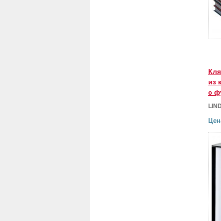
Кля
из 
с ф
LIN
Цен