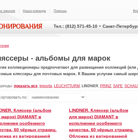
и заказов
Наша команда
Помощь
Во
ИОНИРОВАНИЯ
Тел.: (812) 571-45-10
Санкт-Петербург
телия
ляссеры - альбомы для марок
гие коллекционеры предпочитают для размещения коллекций (или 
комые кляссеры для почтовых марок. К Вашим услугам самый шир
Бренды:
показать все
,
Importa
,
LEUCHTTURM
,
LINDNER
,
PRINZ
,
SAFE
,
SCHAU
Сортировать по:
DNER. Кляссер (альбом
LINDNER. Кляссер (альбом
 марок) DIAMANT в
для марок) DIAMANT в
олнении особенного
исполнении особенного
ества, 60 чёрных страниц.
качества, 60 чёрных страниц.
ожка из ватированной
Обложка из ватированной