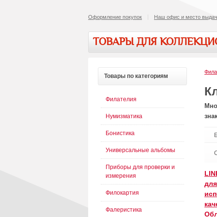
Оформление покупок
Наш офис и место выдач
ТОВАРЫ ДЛЯ КОЛЛЕКЦ
Фила
Товары
по категориям
К
Филателия
Мно
зна
Нумизматика
Бонистика
Универсальные альбомы
Приборы для проверки и
LIN
измерения
для
Филокартия
исп
кач
Фалеристика
Обл