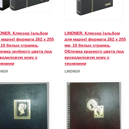
DNER. Кляссер (альбом
LINDNER. Кляссер (альбом
 марок) формата 262 x 205
для марок) формата 262 x 205
 10 белых страниц.
мм, 10 белых страниц.
ожка зелёного цвета под
Обложка красного цвета под
кодиловую кожу с
крокодиловую кожу с
нением
тиснением
DNER
LINDNER