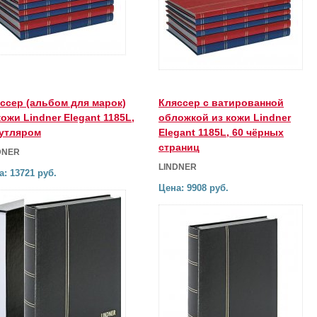
ссер (альбом для марок)
Кляссер с ватированной
кожи Lindner Elegant 1185L,
обложкой из кожи Lindner
утляром
Elegant 1185L, 60 чёрных
страниц
DNER
LINDNER
а: 13721 руб.
Цена: 9908 руб.