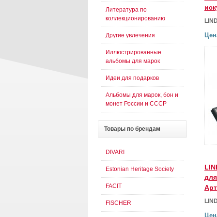
иск
Литература по
коллекционированию
LIN
Цен
Другие увлечения
Иллюстрированные
альбомы для марок
Идеи для подарков
Альбомы для марок, бон и
монет России и СССР
Товары
по брендам
DIVARI
LIN
Estonian Heritage Society
для
FACIT
Арт
LIN
FISCHER
Цен