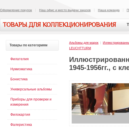
Оформление покупок
Наш офис и место выдачи заказов
Наша команда
П
ТОВАРЫ ДЛЯ КОЛЛЕКЦИОНИРОВАНИЯ
Т
Альбомы для марок
|
Иллюстрированн
Товары
по категориям
LEUCHTTURM
Иллюстрированн
Филателия
1945-1956гг., с 
Нумизматика
Бонистика
Универсальные альбомы
Приборы для проверки и
измерения
Филокартия
Фалеристика