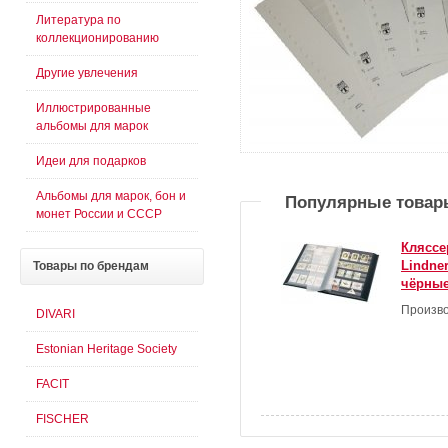
Литература по
коллекционированию
Другие увлечения
Иллюстрированные
альбомы для марок
Идеи для подарков
Альбомы для марок, бон и
Популярные товар
монет России и СССР
Кляссе
Lindner
Товары
по брендам
чёрные
Произво
DIVARI
Estonian Heritage Society
FACIT
FISCHER