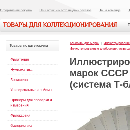
Оформление покупок
Наш офис и место выдачи заказов
Наша команда
П
ТОВАРЫ ДЛЯ КОЛЛЕКЦИОНИРОВАНИЯ
Т
Альбомы для марок
|
Иллюстрированн
Товары
по категориям
Иллюстрированные альбомные листы д
Иллюстриро
Филателия
Нумизматика
марок СССР 
Бонистика
(система Т-б
Универсальные альбомы
Приборы для проверки и
измерения
Филокартия
Фалеристика