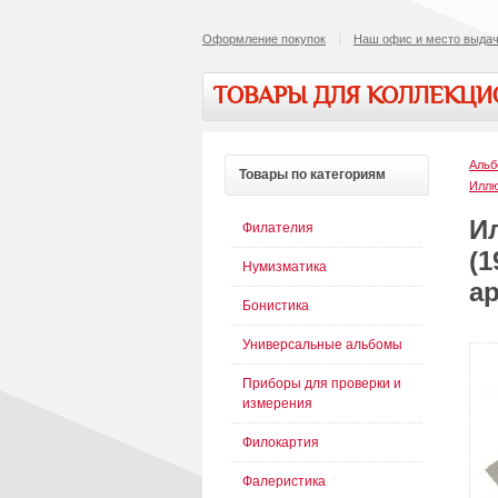
Оформление покупок
Наш офис и место выдач
ТОВАРЫ ДЛЯ КОЛЛЕКЦ
Альб
Товары
по категориям
Иллю
И
Филателия
(1
Нумизматика
ар
Бонистика
Универсальные альбомы
Приборы для проверки и
измерения
Филокартия
Фалеристика