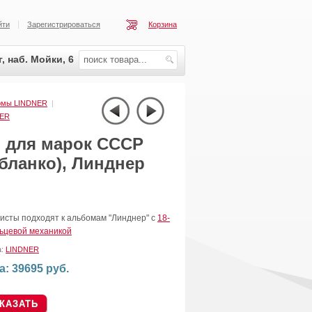
йти
Зарегистрироваться
Корзина
, наб. Мойки, 6
ирмы LINDNER
|
NER
 для марок СССР
-бланко), Линднер
исты подходят к альбомам "Линднер" с
18-
льцевой механикой
а:
LINDNER
а: 39695 руб.