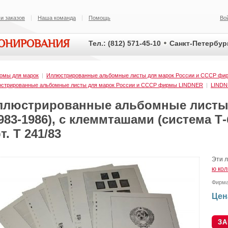
и заказов
Наша команда
Помощь
Во
ИОНИРОВАНИЯ
Тел.: (812) 571-45-10
Санкт-Петербург
омы для марок
|
Иллюстрированные альбомные листы для марок России и СССР ф
стрированные альбомные листы для марок России и СССР фирмы LINDNER
|
LIND
ллюстрированные альбомные листы
983-1986), с клеммташами (система Т
т. Т 241/83
Эти л
ю ко
Фирм
Цен