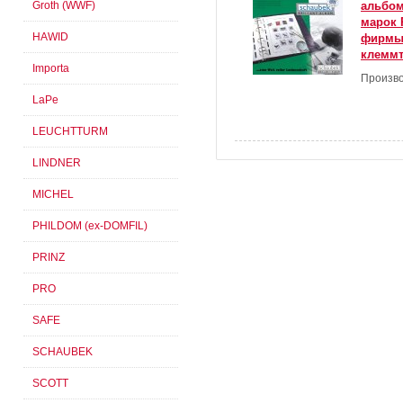
Groth (WWF)
альбом
марок 
HAWID
фирмы
клемм
Importa
Произво
LaPe
LEUCHTTURM
LINDNER
MICHEL
PHILDOM (ex-DOMFIL)
PRINZ
PRO
SAFE
SCHAUBEK
SCOTT