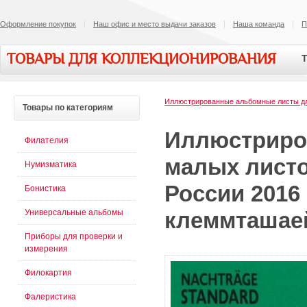
Оформление покупок
Наш офис и место выдачи заказов
Наша команда
П
ТОВАРЫ ДЛЯ КОЛЛЕКЦИОНИРОВАНИЯ
Т
Иллюстрированные альбомные листы 
Товары
по категориям
Иллюстриро
Филателия
малых листо
Нумизматика
России 2016
Бонистика
Универсальные альбомы
клеммташае
Приборы для проверки и
измерения
Филокартия
Фалеристика